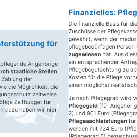
Finanzielles: Pfl
Die finanzielle Basis für d
Zuschüsse der Pflegekasse
gewährt, wenn der medizi
nterstützung für
pflegebedürftigen Person
e
zugewiesen
hat. Aus dies
ein entsprechender Antrag
 pflegende Angehörige
Pflegebegutachtung zu absol
ch staatliche Stellen
.
Kosten für die Pflege vor
e Zahlung der
einen möglichst realistisc
ie die Möglichkeit, die
gungsschutz zeitweise
Je nach Pflegegrad wird 
</
ötige Zeitbudget für
Pflegegeld
(für Angehörig
nen dazu haben wir
hier
2) und 901 Euro (Pflegegr
Pflegesachleistungen
für
werden mit 724 Euro (Pfle
(Pflegegrad 5) bezuschuss