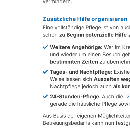
vermindern.
Zusätzliche Hilfe organisieren
Eine vollständige Pflege ist von auc
schon
zu Beginn potenzielle Hilfe
z
Weitere Angehörige:
Wer im Krei
und wieder um einen Besuch ge
bestimmten Zeiten
zu übernehme
Tages- und Nachtpflege:
Existi
Weise lassen sich
Auszeiten weg
Nachtpflege jedoch auch
als ko
24-Stunden-Pflege:
Auch die
„
gerade die häusliche Pflege sow
Aus Basis der eigenen Möglichkeiten 
Betreuungsbedarfs kann nun festge