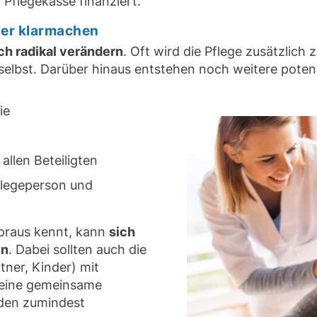
 Pflegekasse finanziert.
er klarmachen
ch radikal verändern
. Oft wird die Pflege zusätzlich
 selbst. Darüber hinaus entstehen noch weitere poten
ie
llen Beteiligten
flegeperson und
Voraus kennt, kann
sich
en
. Dabei sollten auch die
tner, Kinder) mit
 eine gemeinsame
rden zumindest