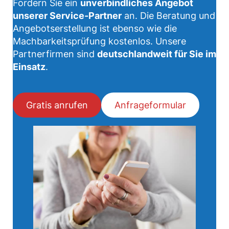
Fordern Sie ein
unverbindliches Angebot
unserer Service-Partner
an. Die Beratung und
Angebotserstellung ist ebenso wie die
Machbarkeitsprüfung kostenlos. Unsere
Partnerfirmen sind
deutschlandweit für Sie im
Einsatz
.
Gratis anrufen
Anfrageformular